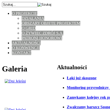
O PROJEKCIE
DZIAŁANIA
OBSZARY OBJĘTE PROJEKTEM
O GRID
O ŻYWIEC ZDRÓJ S.A.
PATRONI HONOROWI
AKTUALNOŚCI
O KONWENCJI
KONTAKT
Aktualności
Galeria
Łąki już skoszone
Monitoring przyrodniczy
Zamykamy kolejny rok p
Zwalczamy barszcz Sosn